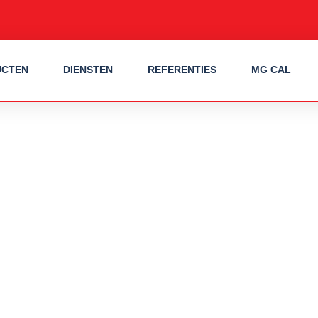
UCTEN
DIENSTEN
REFERENTIES
MG CAL
NG
iding, is een sterke verwarmingsbuis die uitstekend toepasbaar is v
een grondstof, hierdoor onstaat een polymeer. Dit type vloerverwarm
exibel, gemakkelijk te gebruiken en met een bijzonder goede kruipsterk
.