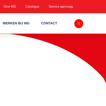
Over MG
Catalogus
Service aanvraag
WERKEN BIJ MG
CONTACT
oor vloerverwarming.
ingsbuis is
te. Daarnaast is het