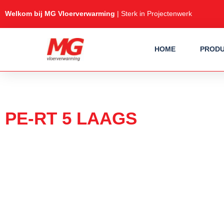
Welkom bij MG Vloerverwarming
| Sterk in Projectenwerk
HOME
PROD
MG VLOERVERWARMING LEIDI
PE-RT 5 LAAGS
De PE-RT buis, oftewel de ‘Poly Ethylene of Raised Temperature’-le
De buizen worden geproduceerd door het verhitten van de polyethyl
daardoor sterk, zuurstofdiffusiedicht (DIN 4726), maar toch zeer fl
materiaal toegelaten volgens de meest gebruikte drinkwaternormen