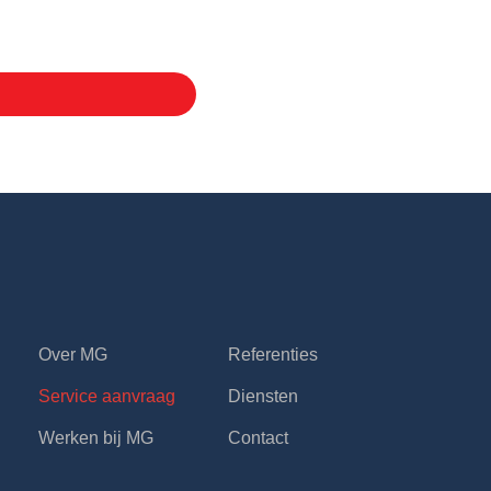
R
Over MG
Referenties
Service aanvraag
Diensten
Werken bij MG
Contact