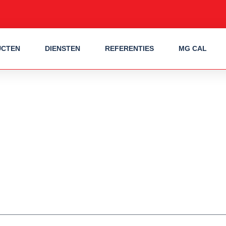
UCTEN
DIENSTEN
REFERENTIES
MG CAL
PROJECTEN
de klacht niet heeft kunnen verhelpen