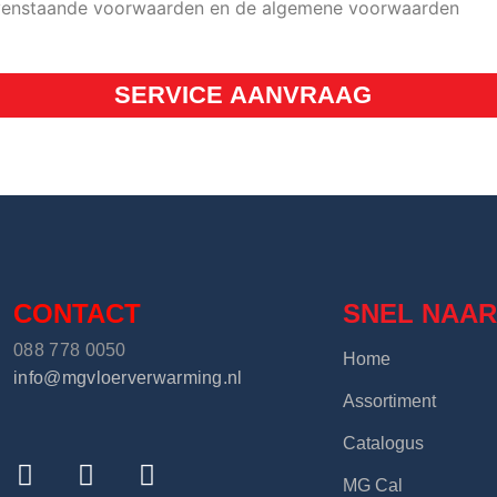
venstaande voorwaarden en de algemene voorwaarden
SERVICE AANVRAAG
CONTACT
SNEL NAA
088 778 0050
Home
info@mgvloerverwarming.nl
Assortiment
Catalogus
MG Cal