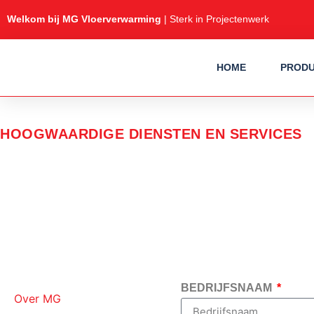
Welkom bij MG Vloerverwarming
| Sterk in Projectenwerk
HOME
PROD
HOOGWAARDIGE DIENSTEN EN SERVICES
SERVICE AANVRAAG 
Enkel een installateur kan een serviceaanvraag indienen indien deze 
BEDRIJFSNAAM
Over MG